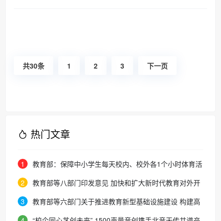
共30条
1
2
3
下一页
热门文章
1
教育部：保障中小学生每天校内、校外各1个小时体育活
动时间
2
教育部等八部门印发意见 加快和扩大新时代教育对外开
放
3
教育部等六部门关于推进教育新型基础设施建设 构建高
质量教育支撑体系的指导意见
4
“校企同心艺创未来” 1500声量音创携手北音天传共谱产