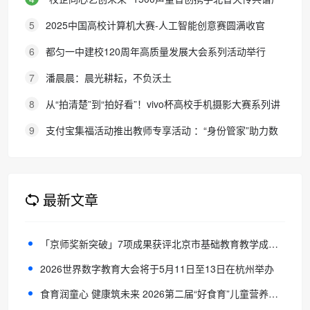
教融合新篇章
5
2025中国高校计算机大赛-人工智能创意赛圆满收官
6
都匀一中建校120周年高质量发展大会系列活动举行
7
潘晨晨：晨光耕耘，不负沃土
8
从“拍清楚”到“拍好看”！vivo杯高校手机摄影大赛系列讲
座走进广东科技学院
9
支付宝集福活动推出教师专享活动 ：“身份管家”助力数
字时代身份认证
最新文章
「京师奖新突破」7项成果获评北京市基础教育教学成果奖
2026世界数字教育大会将于5月11日至13日在杭州举办
食育润童心 健康筑未来 2026第二届“好食育”儿童营养与健康主题活动启幕