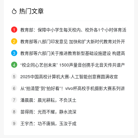
热门文章
1
教育部：保障中小学生每天校内、校外各1个小时体育活
动时间
2
教育部等八部门印发意见 加快和扩大新时代教育对外开
放
3
教育部等六部门关于推进教育新型基础设施建设 构建高
质量教育支撑体系的指导意见
4
“校企同心艺创未来” 1500声量音创携手北音天传共谱产
教融合新篇章
5
2025中国高校计算机大赛-人工智能创意赛圆满收官
6
从“拍清楚”到“拍好看”！vivo杯高校手机摄影大赛系列讲
座走进广东科技学院
7
潘晨晨：晨光耕耘，不负沃土
8
苗得雨：光而不耀，静水流深
9
王宇杰：功不唐捐，玉汝于成