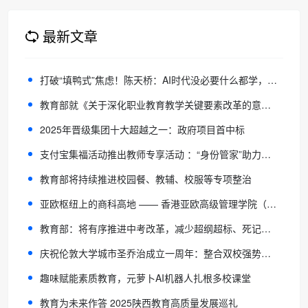
最新文章
打破“填鸭式”焦虑！陈天桥：AI时代没必要什么都学，敢于“留白”才是最高级的教育
教育部就《关于深化职业教育教学关键要素改革的意见》答记者问
2025年晋级集团十大超越之一：政府项目首中标
支付宝集福活动推出教师专享活动 ：“身份管家”助力数字时代身份认证
教育部将持续推进校园餐、教辅、校服等专项整治
亚欧枢纽上的商科高地 —— 香港亚欧高级管理学院（HK AEAIM）全景解析
教育部：将有序推进中考改革，减少超纲超标、死记硬背和“机械式刷题”
庆祝伦敦大学城市圣乔治成立一周年：整合双校强势资源，推动前沿教育实践
趣味赋能素质教育，元萝卜AI机器人扎根多校课堂
教育为未来作答 2025陕西教育高质量发展巡礼