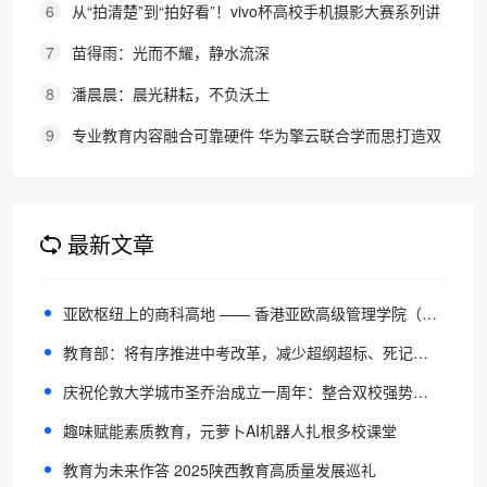
质量教育支撑体系的指导意见
6
从“拍清楚”到“拍好看”！vivo杯高校手机摄影大赛系列讲
座走进广东科技学院
7
苗得雨：光而不耀，静水流深
8
潘晨晨：晨光耕耘，不负沃土
9
专业教育内容融合可靠硬件 华为擎云联合学而思打造双
模式学习机开售
最新文章
亚欧枢纽上的商科高地 —— 香港亚欧高级管理学院（HK AEAIM）全景解析
教育部：将有序推进中考改革，减少超纲超标、死记硬背和“机械式刷题”
庆祝伦敦大学城市圣乔治成立一周年：整合双校强势资源，推动前沿教育实践
趣味赋能素质教育，元萝卜AI机器人扎根多校课堂
教育为未来作答 2025陕西教育高质量发展巡礼