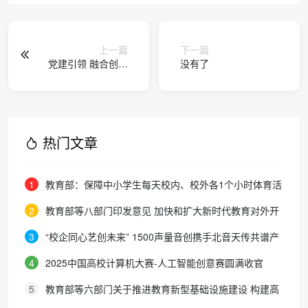
上一篇
下一篇
党建引领 融合创新
没有了
赋能发展——广州
城市职业学院2025
年实现内涵式高质
量发展
热门文章
1
教育部：保障中小学生每天校内、校外各1个小时体育活
动时间
2
教育部等八部门印发意见 加快和扩大新时代教育对外开
放
3
“校企同心艺创未来” 1500声量音创携手北音天传共谱产
教融合新篇章
4
2025中国高校计算机大赛-人工智能创意赛圆满收官
5
教育部等六部门关于推进教育新型基础设施建设 构建高