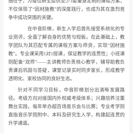
措在于，为每位新生提供至少3套量身定制的课程方案，
不仅体现了“因材施教”的深度践行，也成为其在激烈竞
争中成功突围的关键。
在中音阶梯，新生入学后首先接受系统化的专
业测评，全面了解自身的优势与短板。在此基础上，教
学团队为其匹配专属的课程方案与师资，实现“因材施
教”。专业课采用1对1授课，保证教学的连贯性；小班课
则配备“双师”——主讲教师负责核心教学，辅导助教负
责课后巩固与答疑，课堂记录实时同步家长，形成教学
透明化、家校协同的良好生态。
针对不同学习目标，中音阶梯划分出清晰发展路
径。考级方向对接国内外权威考级体系；兴趣培养注重
舞台实践，每年举办超百场音乐会与比赛；专业考学则
直指音乐学院附中、本科及研究生入学，构建起连贯的
升学通道。