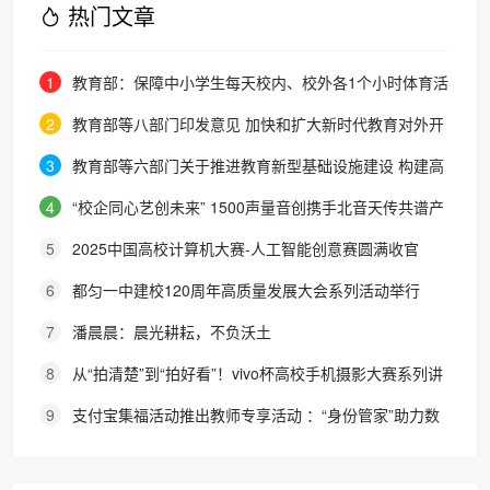
热门文章
1
教育部：保障中小学生每天校内、校外各1个小时体育活
动时间
2
教育部等八部门印发意见 加快和扩大新时代教育对外开
放
3
教育部等六部门关于推进教育新型基础设施建设 构建高
质量教育支撑体系的指导意见
4
“校企同心艺创未来” 1500声量音创携手北音天传共谱产
教融合新篇章
5
2025中国高校计算机大赛-人工智能创意赛圆满收官
6
都匀一中建校120周年高质量发展大会系列活动举行
7
潘晨晨：晨光耕耘，不负沃土
8
从“拍清楚”到“拍好看”！vivo杯高校手机摄影大赛系列讲
座走进广东科技学院
9
支付宝集福活动推出教师专享活动 ：“身份管家”助力数
字时代身份认证