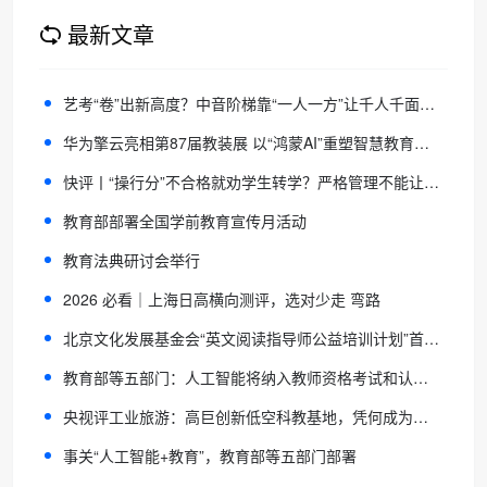
最新文章
艺考“卷”出新高度？中音阶梯靠“一人一方”让千人千面成为可能
华为擎云亮相第87届教装展 以“鸿蒙AI”重塑智慧教育全场景体验
快评丨“操行分”不合格就劝学生转学？严格管理不能让教育变味
教育部部署全国学前教育宣传月活动
教育法典研讨会举行
2026 必看｜上海日高横向测评，选对少走 弯路
北京文化发展基金会“英文阅读指导师公益培训计划”首期培训班圆满结业！
教育部等五部门：人工智能将纳入教师资格考试和认证内容
央视评工业旅游：高巨创新低空科教基地，凭何成为研学顶流？
事关“人工智能+教育”，教育部等五部门部署