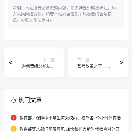
声明：本站所有文章资源内容，如无特殊说明或标注，均
为采集网络资源。如若本站内容侵犯了原著者的合法权
益，可联系本站删除。
上一篇
下一篇
为何晋级总能快半
艺考改革之下，目
步？
标音乐学院，你该
如何选老师？
热门文章
1
教育部：保障中小学生每天校内、校外各1个小时体育活
动时间
2
教育部等八部门印发意见 加快和扩大新时代教育对外开