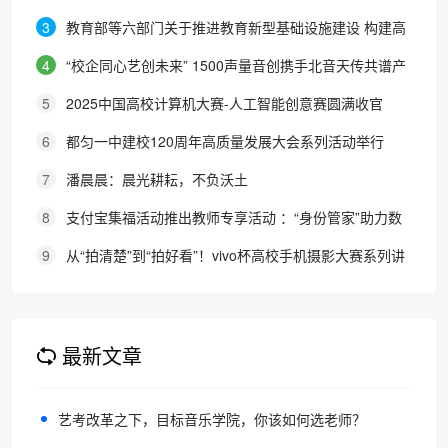
放
3
教育部等六部门关于推进教育新型基础设施建设 构建高
质量教育支撑体系的指导意见
4
“校企同心艺创未来” 1500声量音创携手北音天传共谱产
教融合新篇章
5
2025中国高校计算机大赛-人工智能创意赛圆满收官
6
都匀一中建校120周年高质量发展大会系列活动举行
7
潘晨晨：晨光耕耘，不负沃土
8
支付宝集福活动推出教师专享活动 ：“身份管家”助力数
字时代身份认证
9
从“拍清楚”到“拍好看”！vivo杯高校手机摄影大赛系列讲
座走进广东科技学院
最新文章
艺考改革之下，目标音乐学院，你该如何选老师？