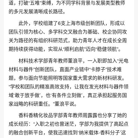
道，打破“五唯”束缚，为不同学科背景与发展类型教师
的多元发展清晰成长路径。
此外，学校组建了6支上海市级创新团队，形成以
团队引领为核心、多学科交叉融合为基础、校企协同攻
关为路径的有组织科研范式，助力青年人才在成长全周
期持续获得动能，实现从“顺利启航”迈向“稳健领航”。
材料技术学部青年教师董浪平，一入职即加入“光电
材料与器件”创新团队，直面产业链中“卡脖子”技术难
题，参与面向节能照明等国家重大需求的新材料研发。
“学校和团队的精准高效支持，让我在发光材料与器件领
域‘敢于放手做’，也‘有条件立刻做’，真正承担起服务国
家战略的科研重任。”董浪平说。
香料香精化妆品学部青年教师周露露也分享了她的
成长经历：“入职之初也曾迷茫，学部为我提供了高起点
的融合创新平台，使我迅速找到‘纳米载体-香料分子’这