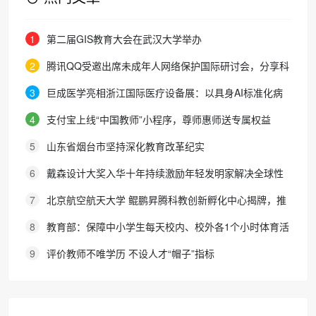
1
第二届GIS教育大会在武汉大学举办
2
腾讯QQ受邀出席未成年人网络保护国际研讨会，分享科
技守护成长经验
3
巨成医学亮相浙江国际医疗设备展：以具身AI标准化病
人重构医学模拟教育新生态
4
支付宝上线“中国教师”小程序，尊师惠师送专属权益
5
山东省烟台市坚持深化教育改革纪实
6
戴森设计大奖入华十年持续激励年轻发明家解决全球性
难题，助力培育本土创新土壤
7
北京航空航天大学 鲲鹏昇腾科教创新孵化中心揭牌，推
动中国自主计算生态建设
8
教育部：保障中小学生每天校内、校外各1个小时体育活
动时间
9
评价教师不唯学历 不设人才“帽子”指标