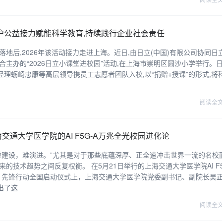
京沪公益接力赋能科学教育,持续践行企业社会责任
落地后,2026年该活动接力走进上海。近日,由日立(中国)有限公司协同日
主办的“2026日立小课堂进校园”活动,在上海市崇明区圆沙小学举行。
经理蛎崎忠康等高层领导携员工志愿者团队入校,以“捐赠+授课”的形式,将
阅读全
交通大学医学院的AI F5G-A万兆全光校园进化论
重建设，难演进。”尤其是对于那些底蕴深厚、正全速冲击世界一流的名校
技术趋势之间反复权衡。 在5月21日举行的上海交通大学医学院AI F5
0』先锋行动全国启动仪式上，上海交通大学医学院党委副书记、副院长吴
出了这
阅读全