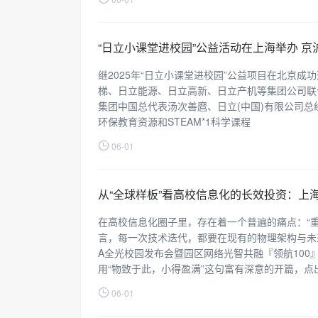
“日立小课堂进校园”公益活动在上海举办 
继2025年“日立小课堂进校园”公益项目在北京成功
梯、日立能源、日立高新、日立产机等集团公司联合
集团中国总代表汤次善麿、日立(中国)有限公司总
环保教育资源和STEAM*1科学课程
06-01
从“全球样板”看高校信息化的长效投资：上海
在高校信息化圈子里，存在着一个普遍的痛点：“
言，每一次技术迭代，都要在现有的物理架构与未来的
A全光校园发布会暨园区网络光智共融『领航10
用“物致于此，小得盈满”这句富有深意的开篇，点
06-01