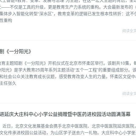
“人工智能+教育：变革、发展与治理”为主题，在这一宏大主题的背后，全
跃迁——不仅是工具的升级，更是教育生产力系统的重构。大会最新发布的
集体步入智能化转型“深水区”，教育变革的逻辑已发生根本性转折：这不
性重构
阅读全
短剧《一分阳光》
的教育主题短剧《一分阳光》开机仪式在北京市怀柔区举行。该剧共10集，
分阳光》是学大教育25周年系列主题活动“五个一工程”的重要组成部分。
和社会公众关注教育成长议题，感受教育改变人生的力量。怀柔区文促中
主任张久
阅读全
走进延庆大庄科中心小学公益捐赠暨中医药进校园活动圆满落幕
念，近日，北京文化发展基金会携手北京中医医院、北京中医医院延庆医院
文化传承进校园公益活动，为山区学子送去六一礼物。大庄科中心小学坐