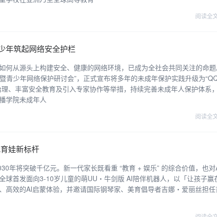
阅读全
青少年筑起网络安全护栏
如何从源头上构建安全、健康的网络环境，已成为全社会共同关注的命题
布暨青少年网络保护研讨会”，正式宣布将多年的未成年保护实践升级为“Q
治理、丰富安全教育及引入专家协作等举措，持续完善未成年人保护体系
播学院未成年人
阅读全
代育娃新标杆
2030年将突破千亿元。新一代家长既看重 “教育 + 娱乐” 的综合价值，也对
首发面向3-10岁儿童的萌UU・牛剑版 AI陪伴机器人，以「让孩子赢在
、高效的AI启蒙体验，并邀请国际钢琴家、美育倡导者吉娜・爱丽丝担任
阅读全