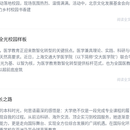
动落地校园，现场氛围热烈、温情满满。活动中，北京文化发展基金会向
助力乡村校园书香建
阅读全
A全光校园样板
，医学教育正迎来数智化转型的关键拐点。医学兼具理论、实践、科研与
天然高要求。近日，上海交通大学医学院（以下简称“交大医学院”）联合
园，以光为基、以智为核，为医学教育数智化转型提供标杆范式，也为全国医
以超前底座筑
阅读全
长之路
的本科时光，何思语最深的感悟是：大学绝不仅是一段完成专业课程的履
现自我的过程。从前沿科研、海外交流、顶企实习到校园服务，她逐渐意
能力，更是走向国际舞台、实现全方位综合发展的广阔机遇。在国际化环
重学校在亚洲乃至全球高等教育