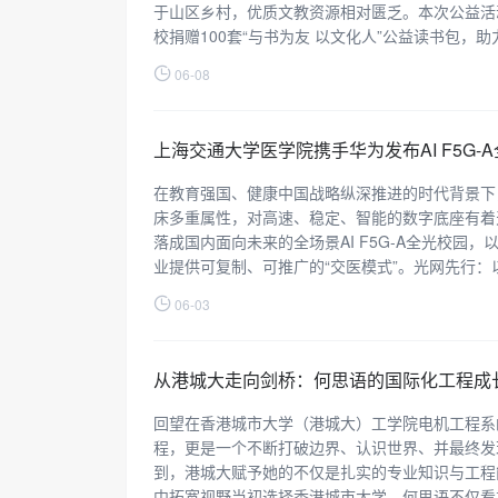
于山区乡村，优质文教资源相对匮乏。本次公益活
校捐赠100套“与书为友 以文化人”公益读书包，
06-08
上海交通大学医学院携手华为发布AI F5G-
在教育强国、健康中国战略纵深推进的时代背景下
床多重属性，对高速、稳定、智能的数字底座有着
落成国内面向未来的全场景AI F5G-A全光校
业提供可复制、可推广的“交医模式”。光网先行：
06-03
从港城大走向剑桥：何思语的国际化工程成
回望在香港城市大学（港城大）工学院电机工程系
程，更是一个不断打破边界、认识世界、并最终发
到，港城大赋予她的不仅是扎实的专业知识与工程
中拓宽视野当初选择香港城市大学，何思语不仅看