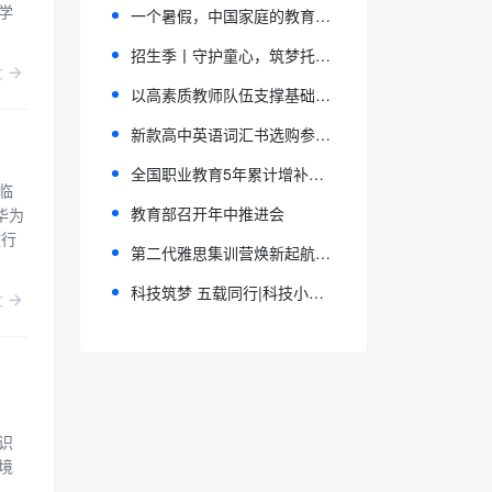
学
一个暑假，中国家庭的教育账单都买到了什么？
招生季丨守护童心，筑梦托育—— 湘南幼专婴幼儿托育服务与管理专业
文
以高素质教师队伍支撑基础教育扩优提质
新款高中英语词汇书选购参考,往届学姐诚意推荐《闪过高考词汇》
全国职业教育5年累计增补专业169个
临
教育部召开年中推进会
华为
教行
第二代雅思集训营焕新起航，新航道青岛学校打造雅思集训新标准
科技筑梦 五载同行|科技小学堂宁夏创新挑战营暨乡村科技教育研讨会成功举办
文
识
境