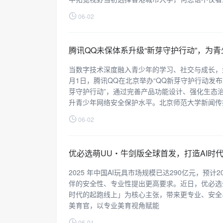
06-02
腾讯QQ未保体系升级“新芽守护行动”，为
当数字技术深度融入青少年的学习、社交与成长，
月1日，腾讯QQ在北京举办“QQ新芽守护行动发
芽守护行动”，通过完善产品功能设计、强化生态
升青少年网络安全保护水平。北京师范大学新闻传
06-02
优必选萌UU・牛剑版全球首发，打造AI时
2025 年中国AI玩具市场规模已达290亿元，预计
伴的安全性、专业性提出更高要求。近日，优必选全球
时代的起跑线上」为核心主张，带来更专业、安全
美育官，以专业美育视角赋能
06-01