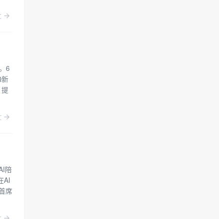
文
。6
Q新
，提
文
AI陪
AI
首席
文