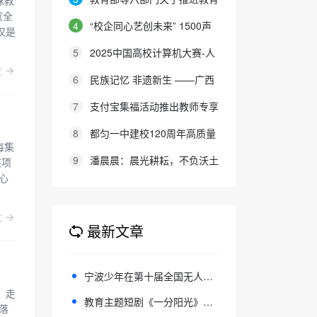
球教
《全
新型基础设施建设 构建高质量教
4
“校企同心艺创未来” 1500声
仅是
育支撑体系的指导意见
量音创携手北音天传共谱产教融合
5
2025中国高校计算机大赛-人
新篇章
文
工智能创意赛圆满收官
6
民族记忆 非遗新生 ——广西
艺术学院人文学院2026届毕业项
7
支付宝集福活动推出教师专享
目展演在相思小镇举行
活动 ：“身份管家”助力数字时代身
8
都匀一中建校120周年高质量
每集
份认证
发展大会系列活动举行
9
潘晨晨：晨光耕耘，不负沃土
该项
心
文
最新文章
宁波少年在第十届全国无人机大赛再创佳绩
，走
教育主题短剧《一分阳光》引发热议 上线不到一个月话题阅读量近5000万
落