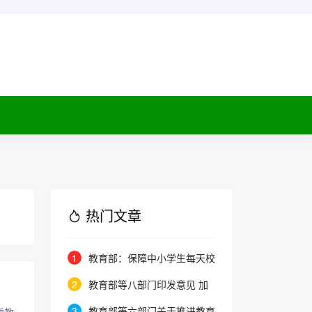
热门文章
1
教育部：保障中小学生每天校
内、校外各1个小时体育活动时间
2
教育部等八部门印发意见 加
快和扩大新时代教育对外开放
3
教育部等六部门关于推进教育