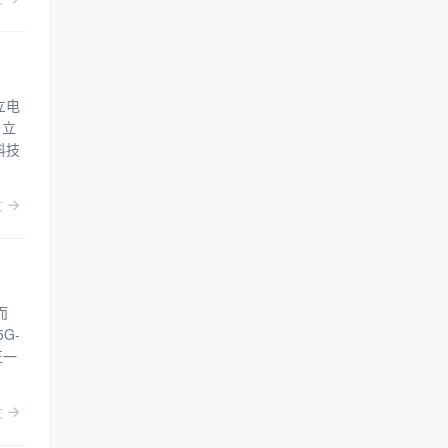
立电
日立
科技
文
而
G-
正一
文