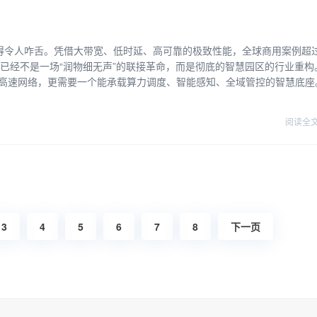
快得令人咋舌。凭借大带宽、低时延、高可靠的极致性能，全球商用案例超过
。这已经不是一场“润物细无声”的联接革命，而是彻底的智慧园区的行业重构
是高速网络，更需要一个能承载算力调度、智能感知、全域管控的智慧底座
阅读全
3
4
5
6
7
8
下一页