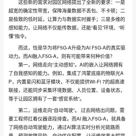
这些新的需求对园区网络提出了全新的要求：一是
超宽的确定性带宽，保障海量数据不丢包、不卡顿；二
是极致的低时延，让算力与数据实时握手；三是多维的
感知能力，让网络不仅能传数据，还能“看见”环境、“听
懂”指令。
而这，恰是华为将F5G-A升级为AI F5G-A的真实驱
动力。而AI融入F5G-A，则有可能带来何种价值？
第一，网络走向“主动感知”。AI的嵌入让网络拥有
了自我感知的能力。例如，集成了鸿蒙底座的物联光A
P，内置星闪和蓝牙模块，不仅能提供Wi-Fi 7的超高速
联接，还能同步采集环境数据、人员位置、设备状态，
等于让园区拥有了一套“感官系统”。
第二，运维走向“自动驾驶”。 过去网络出问题，需
要工程师扛着仪器逐段排查。而AI 融入F5G-A，就具备
了网络自动驾驶能力，通过AI算法实时分析光链路质
量、预测故障风险、自动优化配置，让运维效率大幅提