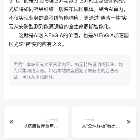
字化，而是打通物理世界与数字世界的全息感知网络。
光缆将如同神经纤维一般遍布园区肌体，结合AI算力，
不仅实现业务的毫秒级智能响应，更通过“通感一体”实
现从安防监测到能源调度的全生命周期智能化。
这就是AI融入F5G-A的价值，也是AI F5G-A加速园
区光速“智”变的应有之义。
声明：本站所有文章资源内容，如无特殊说明或标注，均
为采集网络资源。如若本站内容侵犯了原著者的合法权
益，可联系本站删除。
上一篇
下一篇
以棋启智伴童年，
从“全球样板”看高校
元萝卜适配“六一成
信息化的长效投
长礼”参考指南
资：上海交通大学