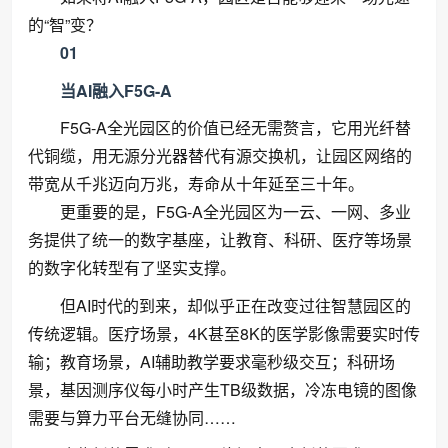
的“智”变？
01
当AI融入F5G-A
F5G-A全光园区的价值已经无需赘言，它用光纤替
代铜缆，用无源分光器替代有源交换机，让园区网络的
带宽从千兆迈向万兆，寿命从十年延至三十年。
更重要的是，F5G-A全光园区为一云、一网、多业
务提供了统一的数字基座，让教育、科研、医疗等场景
的数字化转型有了坚实支撑。
但AI时代的到来，却似乎正在改变过往智慧园区的
传统逻辑。医疗场景，4K甚至8K的医学影像需要实时传
输；教育场景，AI辅助教学要求毫秒级交互；科研场
景，基因测序仪每小时产生TB级数据，冷冻电镜的图像
需要与算力平台无缝协同……