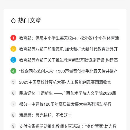
医学院的AI F5G-A
万兆全光校园进化
论
热门文章
1
教育部：保障中小学生每天校内、校外各1个小时体育活
动时间
2
教育部等八部门印发意见 加快和扩大新时代教育对外开
放
3
教育部等六部门关于推进教育新型基础设施建设 构建高
质量教育支撑体系的指导意见
4
“校企同心艺创未来” 1500声量音创携手北音天传共谱产
教融合新篇章
5
2025中国高校计算机大赛-人工智能创意赛圆满收官
6
民族记忆 非遗新生 ——广西艺术学院人文学院2026届
毕业项目展演在相思小镇举行
7
都匀一中建校120周年高质量发展大会系列活动举行
8
潘晨晨：晨光耕耘，不负沃土
9
支付宝集福活动推出教师专享活动 ：“身份管家”助力数